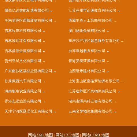
重庆南岸区力世电子有限公司
四川成华区皓慕医疗有限公司
陕西亿达智能制造有限公司
江苏苏州市正源教育有限公司
湖南芙蓉区西联建材有限公司
西藏丰胜人工智能有限公司
吉林程奇科技有限公司
澳门扬驰金融有限公司
吉林诚达环保有限公司
重庆沙坪坝区如意服务有限公司
吉林鼎信金融有限公司
台湾腾越服务有限公司
贵州亚星文化有限公司
青海安泰证券有限公司
广东南沙区福鼎旅游有限公司
山西隆禾建材有限公司
甘肃佩西汽车有限公司
上海宝山区嘉达新能源有限公司
海南银泰农业有限公司
江苏建邺区长兴物流有限公司
香港志远旅游有限公司
湖南湘潭南科证券有限公司
天津宁河区磊理化工有限公司
云南名梦物流集团有限公司
网站XML地图
|
网站TXT地图
|
网站HTML地图