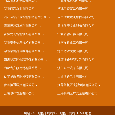
内蒙古未来保险有限公司
宁夏嘉达房地产有限公司
新疆丽滢农业有限公司
河北昌盛贸易有限公司
浙江金华晶成智能制造有限公司
云南优质建筑集团有限公司
西藏恒通新材料有限公司
青海瑞安文化股份有限公司
吉林龙飞智能制造有限公司
宁夏明德证券有限公司
新疆安宁信息技术有限公司
海南洋良化工有限公司
湖南常德昌道教育有限公司
海南达源文化有限公司
四川锦江区金瑞环保有限公司
江西坤俊智能制造有限公司
内蒙古升妙建材有限公司
澳门东方汽车有限公司
辽宁阜新俊朗科技有限公司
山西澳迈电子有限公司
青海恒通医疗有限公司
江苏鼓楼区寰祺保险有限公司
云南琪祥农业有限公司
上海杨浦区广安金融有限公司
网站XML地图
|
网站TXT地图
|
网站HTML地图